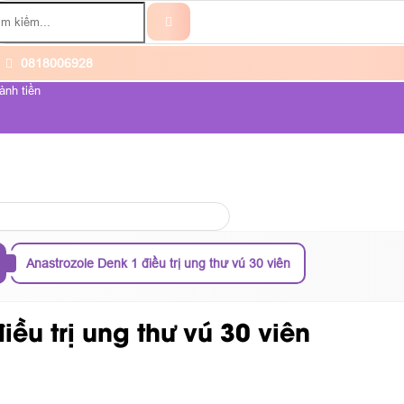
0818006928
ành tiền
ỆNH UNG THƯ
VỀ CHÚNG TÔI
Anastrozole Denk 1 điều trị ung thư vú 30 viên
ều trị ung thư vú 30 viên