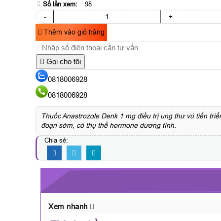
Số lần xem:
98
-
+
Thêm vào giỏ hàng
Gọi cho tôi
0818006928
0818006928
Thuốc Anastrozole Denk 1 mg điều trị ung thư vú tiến tri
đoạn sớm, có thụ thể hormone dương tính.
Chia sẻ:
Xem nhanh