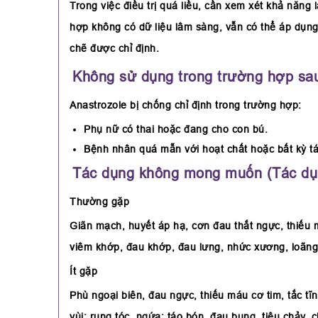
Trong việc điều trị quá liều, cần xem xét khả năn
hợp không có dữ liệu lâm sàng, vẫn có thể áp dụng
chẽ được chỉ định.
Không sử dụng trong trường hợp sau
Anastrozole bị chống chỉ định trong trường hợp:
Phụ nữ có thai hoặc đang cho con bú.
Bệnh nhân quá mẫn với hoạt chất hoặc bất kỳ t
Tác dụng không mong muốn (Tác dụ
Thường gặp
Giãn mạch, huyết áp hạ, cơn đau thắt ngực, thiếu 
viêm khớp, đau khớp, đau lưng, nhức xương, loãng
Ít gặp
Phù ngoại biên, đau ngực, thiếu máu cơ tim, tắc tĩ
vùi; rụng tóc, ngứa; táo bón, đau bụng, tiêu chảy