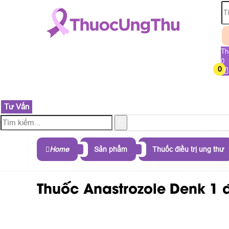
Th
0
0
TRANG CHỦ
SẢN PHẨM
THÀNH PHẦN
B
Tư Vấn
Home
Sản phẩm
Thuốc điều trị ung thư
Thuốc Anastrozole Denk 1 đi