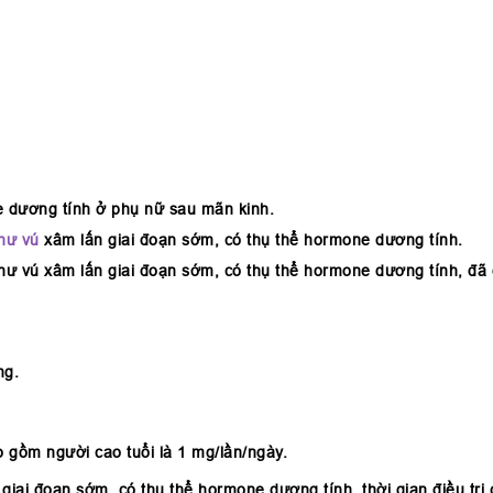
one dương tính ở phụ nữ sau mãn kinh.
hư vú
xâm lấn giai đoạn sớm, có thụ thể hormone dương tính.
thư vú xâm lấn giai đoạn sớm, có thụ thể hormone dương tính, đã 
1
ng.
 gồm người cao tuổi là 1 mg/lần/ngày.
giai đoạn sớm, có thụ thể hormone dương tính, thời gian điều trị c