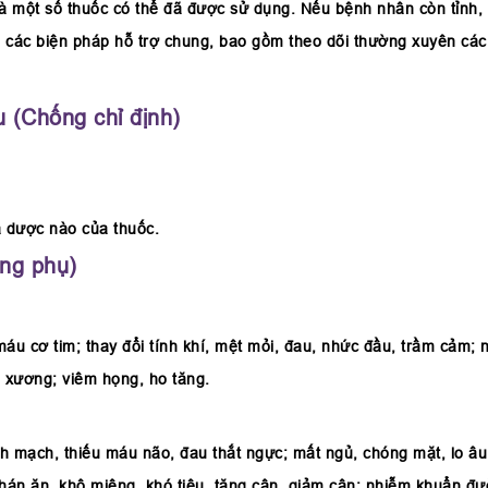
g là một số thuốc có thể đã được sử dụng. Nếu bệnh nhân còn tỉnh
 các biện pháp hỗ trợ chung, bao gồm theo dõi thường xuyên các 
 (Chống chỉ định)
á dược nào của thuốc.
ng phụ)
máu cơ tim; thay đổi tính khí, mệt mỏi, đau, nhức đầu, trầm cảm;
 xương; viêm họng, ho tăng.
nh mạch, thiếu máu não, đau thắt ngực; mất ngủ, chóng mặt, lo âu
, chán ăn, khô miệng, khó tiêu, tăng cân, giảm cân; nhiễm khuẩn 