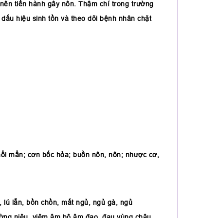
, nên tiến hành gây nôn. Thậm chí trong trường
dấu hiệu sinh tồn và theo dõi bệnh nhân chặt
 nổi mẩn; cơn bốc hỏa; buồn nôn, nôn; nhược cơ,
, lú lẫn, bồn chồn, mất ngủ, ngủ gà, ngủ
đường niệu, viêm âm hộ âm đạo, đau vùng chậu,