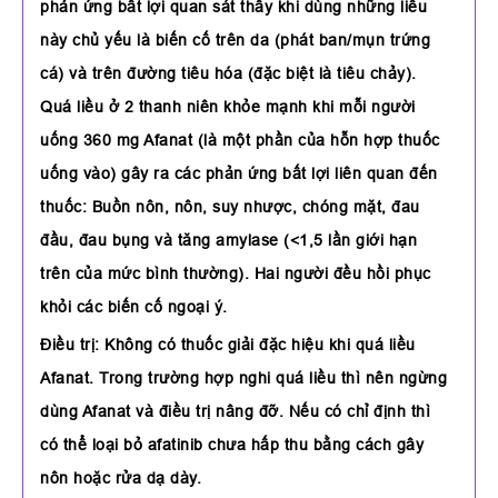
phản ứng bất lợi quan sát thấy khi dùng những liều
này chủ yếu là biến cố trên da (phát ban/mụn trứng
cá) và trên đường tiêu hóa (đặc biệt là tiêu chảy).
Quá liều ở 2 thanh niên khỏe mạnh khi mỗi người
uống 360 mg Afanat (là một phần của hỗn hợp thuốc
uống vào) gây ra các phản ứng bất lợi liên quan đến
thuốc: Buồn nôn, nôn, suy nhược, chóng mặt, đau
đầu, đau bụng và tăng amylase (<1,5 lần giới hạn
trên của mức bình thường). Hai người đều hồi phục
khỏi các biến cố ngoại ý.
Điều trị: Không có thuốc giải đặc hiệu khi quá liều
Afanat. Trong trường hợp nghi quá liều thì nên ngừng
dùng Afanat và điều trị nâng đỡ. Nếu có chỉ định thì
có thể loại bỏ afatinib chưa hấp thu bằng cách gây
nôn hoặc rửa dạ dày.