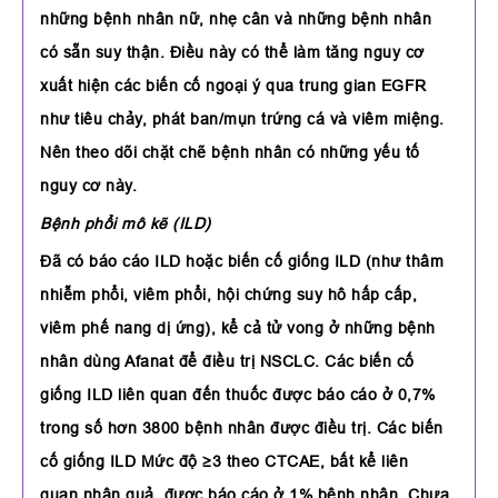
những bệnh nhân nữ, nhẹ cân và những bệnh nhân
có sẵn suy thận. Điều này có thể làm tăng nguy cơ
xuất hiện các biến cố ngoại ý qua trung gian EGFR
như tiêu chảy, phát ban/mụn trứng cá và viêm miệng.
Nên theo dõi chặt chẽ bệnh nhân có những yếu tố
nguy cơ này.
Bệnh phổi mô kẽ (ILD)
Đã có báo cáo ILD hoặc biến cố giống ILD (như thâm
nhiễm phổi, viêm phổi, hội chứng suy hô hấp cấp,
viêm phế nang dị ứng), kể cả tử vong ở những bệnh
nhân dùng Afanat để điều trị NSCLC. Các biến cố
giống ILD liên quan đến thuốc được báo cáo ở 0,7%
trong số hơn 3800 bệnh nhân được điều trị. Các biến
cố giống ILD Mức độ ≥3 theo CTCAE, bất kể liên
quan nhân quả, được báo cáo ở 1% bệnh nhân. Chưa