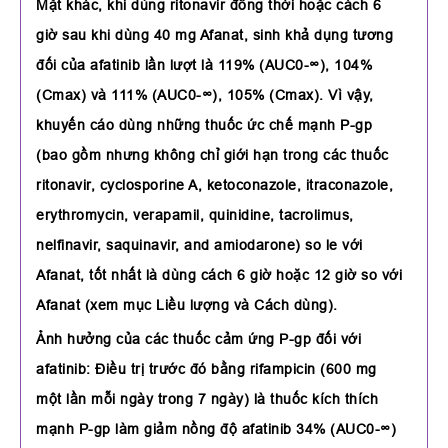
Mặt khác, khi dùng ritonavir đồng thời hoặc cách 6
giờ sau khi dùng 40 mg Afanat, sinh khả dụng tương
đối của afatinib lần lượt là 119% (AUC0-∞), 104%
(Cmax) và 111% (AUC0-∞), 105% (Cmax). Vì vậy,
khuyến cáo dùng những thuốc ức chế mạnh P-gp
(bao gồm nhưng không chỉ giới hạn trong các thuốc
ritonavir, cyclosporine A, ketoconazole, itraconazole,
erythromycin, verapamil, quinidine, tacrolimus,
nelfinavir, saquinavir, and amiodarone) so le với
Afanat, tốt nhất là dùng cách 6 giờ hoặc 12 giờ so với
Afanat (xem mục Liều lượng và Cách dùng).
Ảnh hưởng của các thuốc cảm ứng P-gp đối với
afatinib: Điều trị trước đó bằng rifampicin (600 mg
một lần mỗi ngày trong 7 ngày) là thuốc kích thích
mạnh P-gp làm giảm nồng độ afatinib 34% (AUC0-∞)