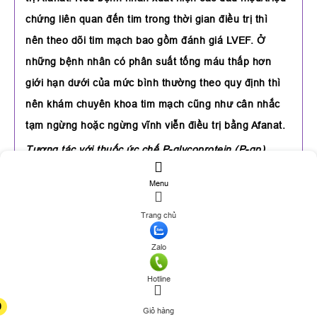
chứng liên quan đến tim trong thời gian điều trị thì
nên theo dõi tim mạch bao gồm đánh giá LVEF. Ở
những bệnh nhân có phân suất tống máu thấp hơn
giới hạn dưới của mức bình thường theo quy định thì
nên khám chuyên khoa tim mạch cũng như cân nhắc
tạm ngừng hoặc ngừng vĩnh viễn điều trị bằng Afanat.
Tương tác với thuốc ức chế P-glycoprotein (P-gp)
Sử dụng thuốc ức chế mạnh P-gp trước khi dùng
Menu
Afanat có thể gây tăng nồng độ theo thời gian của
afatinib và do đó nên sử dụng thuốc thận trọng. Nếu
Trang chủ
cần dùng thuốc ức chế P-gp thì nên sử dụng cùng lúc
Zalo
hoặc sau Afanat. Điều trị đồng thời với các thuốc cảm
ứng mạnh P-gp có thể làm giảm nồng độ theo thời
Hotline
gian của afatinib.
0
Giỏ hàng