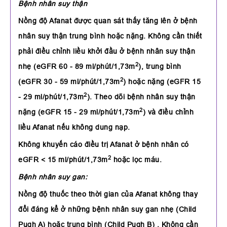
Bệnh nhân suy thận
Nồng độ Afanat được quan sát thấy tăng lên ở bệnh
nhân suy thận trung bình hoặc nặng. Không cần thiết
phải điều chỉnh liều khởi đầu ở bệnh nhân suy thận
2
nhẹ (eGFR 60 - 89 ml/phút/1,73m
), trung bình
2
(eGFR 30 - 59 ml/phút/1,73m
) hoặc nặng (eGFR 15
2
- 29 ml/phút/1,73m
). Theo dõi bệnh nhân suy thận
2
nặng (eGFR 15 - 29 ml/phút/1,73m
) và điều chỉnh
liều Afanat nếu không dung nạp.
Không khuyến cáo điều trị Afanat ở bệnh nhân có
2
eGFR < 15 ml/phút/1,73m
hoặc lọc máu.
Bệnh nhân suy gan:
Nồng độ thuốc theo thời gian của Afanat không thay
đổi đáng kể ở những bệnh nhân suy gan nhẹ (Child
Pugh A) hoặc trung bình (Child Pugh B) . Không cần