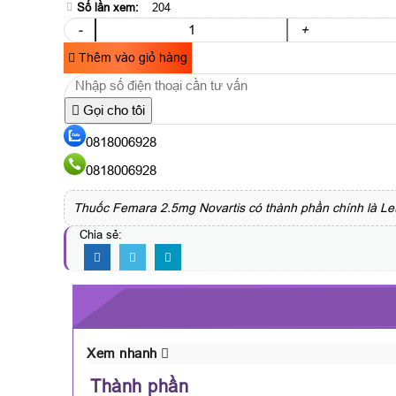
Số lần xem:
204
-
+
Thêm vào giỏ hàng
Gọi cho tôi
0818006928
0818006928
Thuốc Femara 2.5mg Novartis có thành phần chính là Letro
Chia sẻ:
Xem nhanh
Thành phần