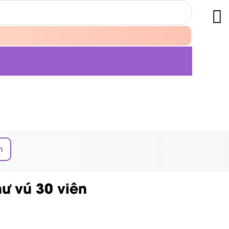
n
hư vú 30 viên