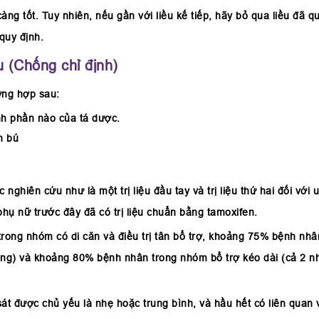
g tốt. Tuy nhiên, nếu gần với liều kế tiếp, hãy bỏ qua liều đã qu
quy định.
 (Chống chỉ định)
ờng hợp sau:
nh phần nào của tá dược.
on bú
ên cứu như là một trị liệu đầu tay và trị liệu thứ hai đối với ung th
o phụ nữ trước đây đã có trị liệu chuẩn bằng tamoxifen.
rong nhóm có di căn và điều trị tân bổ trợ, khoảng 75% bệnh n
 tháng) và khoảng 80% bệnh nhân trong nhóm bổ trợ kéo dài (cả 2 nh
át được chủ yếu là nhẹ hoặc trung bình, và hầu hết có liên quan v