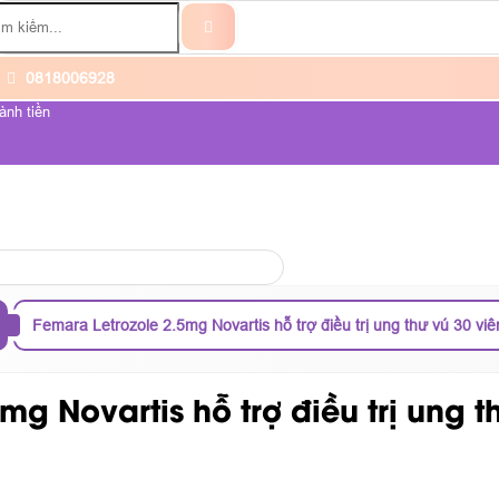
0818006928
ành tiền
ỆNH UNG THƯ
VỀ CHÚNG TÔI
Femara Letrozole 2.5mg Novartis hỗ trợ điều trị ung thư vú 30 viê
g Novartis hỗ trợ điều trị ung t