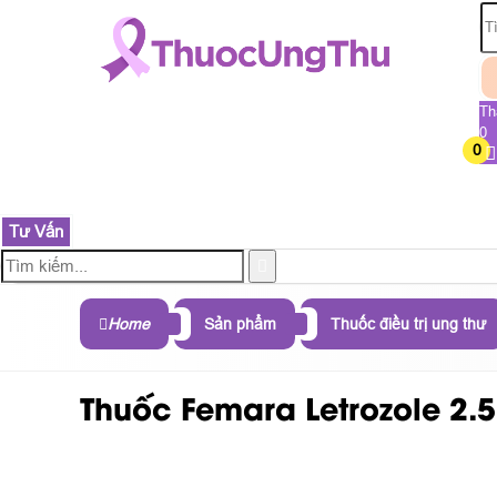
Th
0
0
TRANG CHỦ
SẢN PHẨM
THÀNH PHẦN
B
Tư Vấn
Home
Sản phẩm
Thuốc điều trị ung thư
Thuốc Femara Letrozole 2.5m